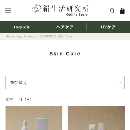
ス
キ
ッ
プ
Itoguchi
ヘアケア
UVケア
し
て
Home
itoguchi
itoguchi COSMETIC
Skin Care
コ
ン
Skin Care
テ
ン
ツ
に
並び替え
移
動
す
37件 〈1-16〉
る