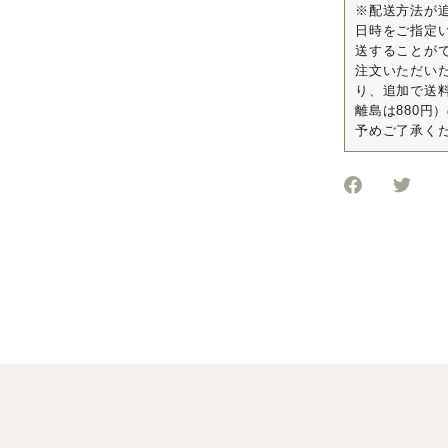
※配送方法が
日時をご指定
送することが
注文いただい
り、追加で送料
離島は880円
予めご了承く