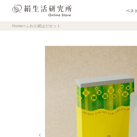
ス
キ
ベス
ッ
プ
Home
ふわり絹はだセット
し
て
コ
ン
テ
ン
ツ
に
移
動
す
る