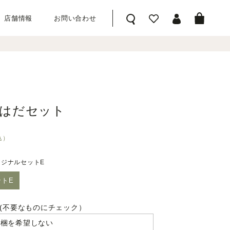
店舗情報
お問い合わせ
はだセット
込）
リジナルセットE
ットE
(不要なものにチェック）
梱を希望しない