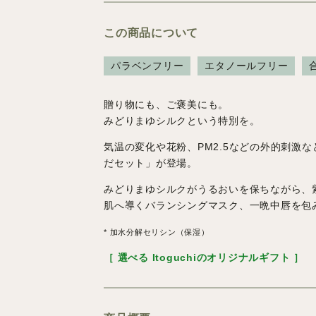
この商品について
パラベンフリー
エタノールフリー
贈り物にも、ご褒美にも。
みどりまゆシルクという特別を。
気温の変化や花粉、PM2.5などの外的刺激な
だセット」が登場。
みどりまゆシルクがうるおいを保ちながら、紫
肌へ導くバランシングマスク、一晩中唇を包
* 加水分解セリシン（保湿）
［
選べる Itoguchiのオリジナルギフト
］