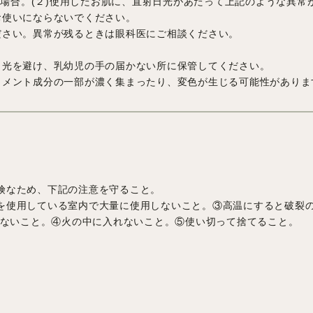
場合。(２)使用したお肌に、直射日光があたって上記のような異常
お使いにならないでください。
ださい。異常が残るときは眼科医にご相談ください。
日光を避け、乳幼児の手の届かない所に保管してください。
トメント成分の一部が濃く集まったり、変色が生じる可能性がありま
険なため、下記の注意を守ること。
を使用している室内で大量に使用しないこと。③高温にすると破裂
かないこと。④火の中に入れないこと。⑤使い切って捨てること。