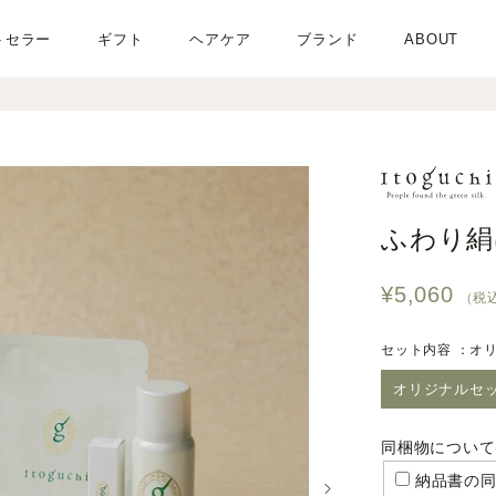
トセラー
ギフト
ヘアケア
ブランド
ABOUT
同
梱
物
に
つ
ふわり絹
い
て
¥5,060
（税
(不
要
セット内容 ：
オ
な
も
オリジナルセ
の
に
同梱物について
チ
ェ
納品書の同