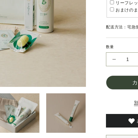
ッ
リーフレッ
ク）
おまけのま
配送方法：宅急便
数量