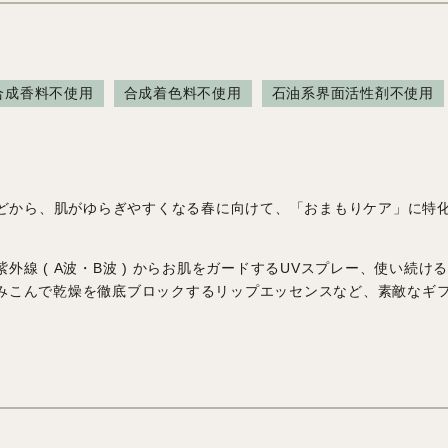
合成香料不使用
合成着色料不使用
石油系界面活性剤不使用
どから、肌がゆらぎやすくなる春に向けて、「おまもりケア」に特化した
外線 ( A波・B波 ) からお肌をガードするUVスプレー、使い続
みこんで乾燥を徹底ブロックするリップエッセンスなど、素敵なギフ