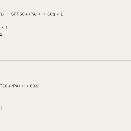
 SPF50＋/PA++++ 60g × 1
× 1
2
50＋/PA++++ 60g］
g］