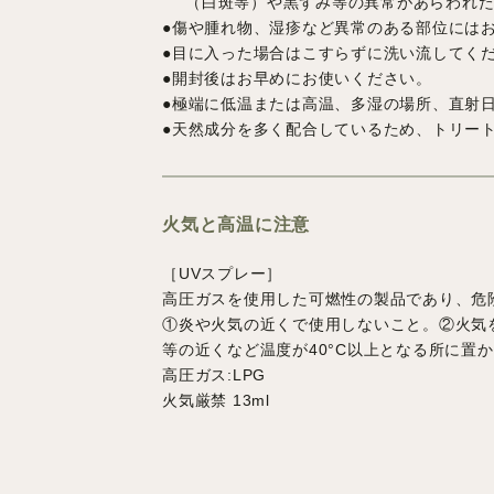
（白斑等）や黒ずみ等の異常があらわれた
●傷や腫れ物、湿疹など異常のある部位には
●目に入った場合はこすらずに洗い流してく
●開封後はお早めにお使いください。
●極端に低温または高温、多湿の場所、直射
●天然成分を多く配合しているため、トリー
火気と高温に注意
［UVスプレー］
高圧ガスを使用した可燃性の製品であり、危
①炎や火気の近くで使用しないこと。②火気
等の近くなど温度が40°C以上となる所に置
高圧ガス:LPG
火気厳禁 13ml