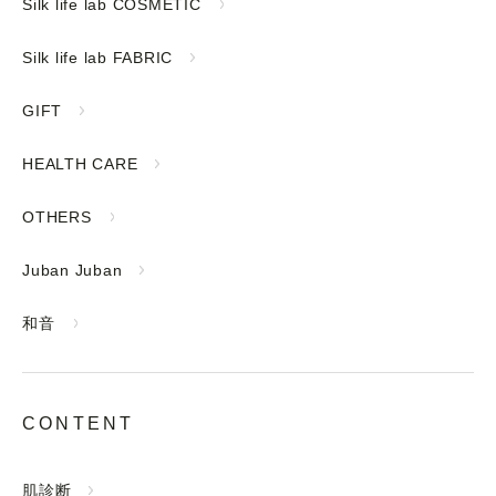
Silk life lab COSMETIC
Silk life lab FABRIC
GIFT
HEALTH CARE
OTHERS
Juban Juban
和音
CONTENT
肌診断