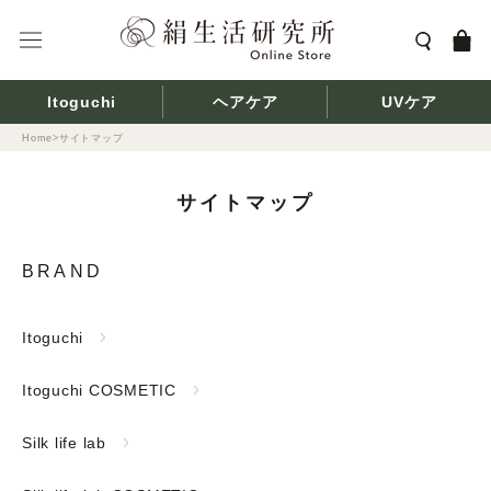
ス
キ
ッ
プ
Itoguchi
ヘアケア
UVケア
し
て
Home
サイトマップ
コ
ン
サイトマップ
テ
ン
ツ
BRAND
に
移
Itoguchi
動
す
る
Itoguchi COSMETIC
Silk life lab