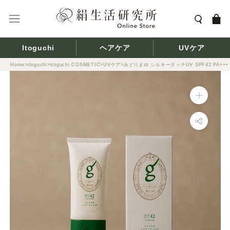
ス
キ
ッ
プ
Itoguchi
ヘアケア
UVケア
し
て
Home
itoguchi
itoguchi COSMETIC
UVケア
みどりまゆ シルキータッチUV SPF42 PA+++
コ
同
ン
梱
テ
物
ン
に
ツ
つ
に
い
移
て
動
(不
す
要
る
な
も
の
に