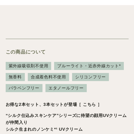
この商品について
紫外線吸収剤不使用
ブルーライト・近赤外線カット*
無香料
合成着色料不使用
シリコンフリー
パラベンフリー
エタノールフリー
お得な2本セット、3本セットが登場
［
こちら
］
“シルク仕込みスキンケア”シリーズに待望の顔用UVクリーム
が仲間入り
シルク生まれのノンケミ*¹ UVクリーム