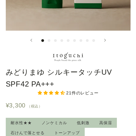
チ
ェ
ッ
ク）
みどりまゆ シルキータッチUV
SPF42 PA+++
21件のレビュー
¥3,300
（税込）
耐水性★★
ノンケミカル
低刺激
高保湿
石けんで落とせる
トーンアップ