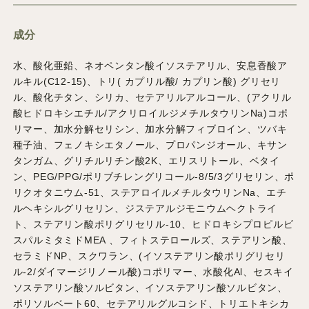
成分
水、酸化亜鉛、ネオペンタン酸イソステアリル、安息香酸ア
ルキル(C12-15)、トリ( カプリル酸/ カプリン酸) グリセリ
ル、酸化チタン、シリカ、セテアリルアルコール、(アクリル
酸ヒドロキシエチル/アクリロイルジメチルタウリンNa)コポ
リマー、加水分解セリシン、加水分解フィブロイン、ツバキ
種子油、フェノキシエタノール、プロパンジオール、キサン
タンガム、グリチルリチン酸2K、エリスリトール、ベタイ
ン、PEG/PPG/ポリブチレングリコール-8/5/3グリセリン、ポ
リクオタニウム-51、ステアロイルメチルタウリンNa、エチ
ルヘキシルグリセリン、ジステアルジモニウムヘクトライ
ト、ステアリン酸ポリグリセリル-10、ヒドロキシプロピルビ
スパルミタミドMEA 、フィトステロールズ、ステアリン酸、
セラミドNP、スクワラン、(イソステアリン酸ポリグリセリ
ル-2/ダイマージリノール酸)コポリマー、水酸化Al、セスキイ
ソステアリン酸ソルビタン、イソステアリン酸ソルビタン、
ポリソルベート60、セテアリルグルコシド、トリエトキシカ