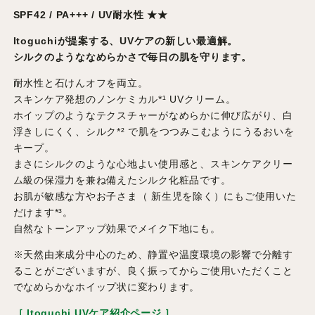
SPF42 / PA+++ / UV耐水性 ★★
Itoguchiが提案する、UVケアの新しい最適解。
シルクのようななめらかさで毎日の肌を守ります。
耐水性と石けんオフを両立。
スキンケア発想のノンケミカル*¹ UVクリーム。
ホイップのようなテクスチャーがなめらかに伸び広がり、白
浮きしにくく、シルク*² で肌をつつみこむようにうるおいを
キープ。
まさにシルクのような心地よい使用感と、スキンケアクリー
ム級の保湿力を兼ね備えたシルク化粧品です。
お肌が敏感な方やお子さま（ 新生児を除く）にもご使用いた
だけます*³。
自然なトーンアップ効果でメイク下地にも。
※天然由来成分中心のため、静置や温度環境の影響で分離す
ることがございますが、良く振ってからご使用いただくこと
でなめらかなホイップ状に変わります。
［ Itoguchi UVケア紹介ページ ］