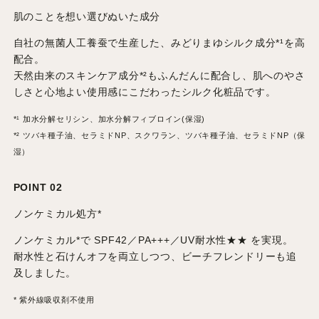
肌のことを想い選びぬいた成分
自社の無菌人工養蚕で生産した、みどりまゆシルク成分*¹を高
配合。
天然由来のスキンケア成分*²もふんだんに配合し、肌へのやさ
しさと心地よい使用感にこだわったシルク化粧品です。
*¹ 加水分解セリシン、加水分解フィブロイン(保湿)
*² ツバキ種子油、セラミドNP、スクワラン、ツバキ種子油、セラミドNP（保
湿）
POINT 02
ノンケミカル処方*
ノンケミカル*で SPF42／PA+++／UV耐水性★★ を実現。
耐水性と石けんオフを両立しつつ、ビーチフレンドリーも追
及しました。
* 紫外線吸収剤不使用