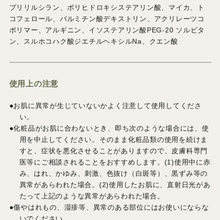
プリリルシラン、ポリヒドロキシステアリン酸、マイカ、ト
コフェロール、パルミチン酸デキストリン、アクリレーツコ
ポリマー、アルギニン、イソステアリン酸PEG-20 ソルビタ
ン、スルホコハク酸ジエチルヘキシルNa、クエン酸
使用上の注意
●お肌に異常が生じていないかよく注意して使用してくださ
い。
●化粧品がお肌に合わないとき、即ち次のような場合には、使
用を中止してください。そのまま化粧品類の使用を続けま
すと、症状を悪化させることがありますので、皮膚科専門
医等にご相談されることをおすすめします。(1)使用中に赤
み、はれ、かゆみ、刺激、色抜け（白斑等）、黒ずみ等の
異常があらわれた場合。(2)使用したお肌に、直射日光があ
たって上記のような異常があらわれた場合。
●傷やはれもの、湿疹等、異常のある部位にはお使いにならな
いでください。