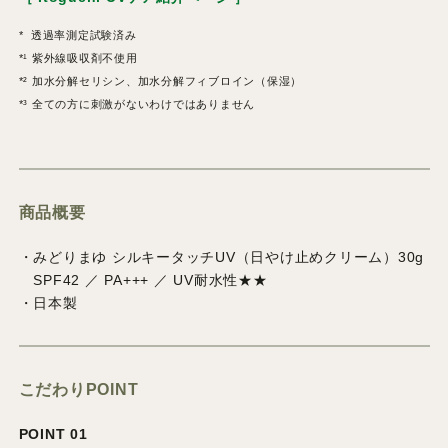
* 透過率測定試験済み
*¹ 紫外線吸収剤不使用
*² 加水分解セリシン、加水分解フィブロイン（保湿）
*³ 全ての方に刺激がないわけではありません
商品概要
・みどりまゆ シルキータッチUV（日やけ止めクリーム）30g
SPF42 ／ PA+++ ／ UV耐水性★★
・日本製
こだわりPOINT
POINT 01