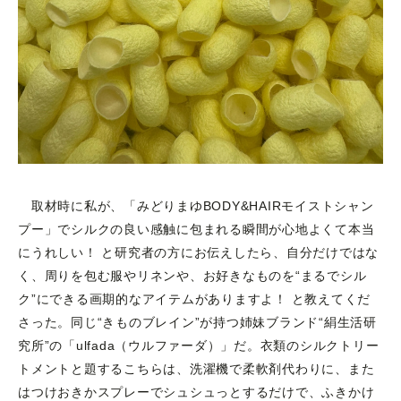
取材時に私が、「みどりまゆBODY&HAIRモイストシャン
プー」でシルクの良い感触に包まれる瞬間が心地よくて本当
にうれしい！ と研究者の方にお伝えしたら、自分だけではな
く、周りを包む服やリネンや、お好きなものを“まるでシル
ク”にできる画期的なアイテムがありますよ！ と教えてくだ
さった。同じ“きものブレイン”が持つ姉妹ブランド“絹生活研
究所”の「ulfada（ウルファーダ）」だ。衣類のシルクトリー
トメントと題するこちらは、洗濯機で柔軟剤代わりに、また
はつけおきかスプレーでシュシュっとするだけで、ふきかけ