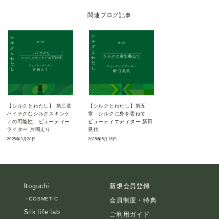
関連ブログ記事
【シルクとわたし】 第三章
【シルクとわたし】第五
ハイテクなシルクスキンケ
章 シルクに身を委ねて
アの可能性 ビューティー
ビューティエディター 新田
ライター 片岡えり
晃代
2025年3月28日
2025年5月16日
Itoguchi
新規会員登録
・
COSMETIC
会員制度・特典
Silk life lab
ご利用ガイド