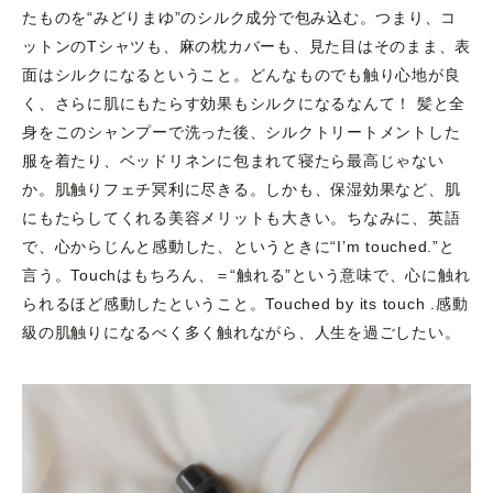
たものを“みどりまゆ”のシルク成分で包み込む。つまり、コ
ットンのTシャツも、麻の枕カバーも、見た目はそのまま、表
面はシルクになるということ。どんなものでも触り心地が良
く、さらに肌にもたらす効果もシルクになるなんて！ 髪と全
身をこのシャンプーで洗った後、シルクトリートメントした
服を着たり、ベッドリネンに包まれて寝たら最高じゃない
か。肌触りフェチ冥利に尽きる。しかも、保湿効果など、肌
にもたらしてくれる美容メリットも大きい。ちなみに、英語
で、心からじんと感動した、というときに“I’m touched.”と
言う。Touchはもちろん、＝“触れる”という意味で、心に触れ
られるほど感動したということ。Touched by its touch .感動
級の肌触りになるべく多く触れながら、人生を過ごしたい。