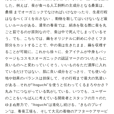
した。例えば、蚕が食べる人工飼料の主成分となる桑葉は、
桑畑 までオーガニックでなければいけなかったり、生産行程
はなるべくゴミを出さない 、動物を殺してはいけないなど厳
しいルールがある。通常の養蚕では、絹糸を取る際に蚕を丸
ごと茹でるのが原則なので、蚕は中で死んでしまっているそ
う。でも、こちらでは、繭をオリジナルに斜めに小さくフタ
部分をカットすることで、中の蚕は生きたまま、繭を収穫す
ることが可能に。これから徐々に、全アイテムが中身もパッ
ケージもコスモスオーガニックの認証マークのついたさらに
良いものへと変わっていくそう。いいものをただ濃厚に入れ
ているだけではない、肌に良い成分をどっさり、でも使い心
地や効果のバランスは担保して、その行程まで最大の気遣い
がある…それが“Itoguchi”を使うと伝わってくるまろやかさ？
丸み？につながっている気がしている。いつでも、ユーザー
のことをいちばんに考えている開発者とスタッフの方々のた
ゆまぬ努力で、“Itoguchi”は進化し続ける。“きものブレイ
ン”は、養蚕工場も、そして大元の着物のアフターケアサービ