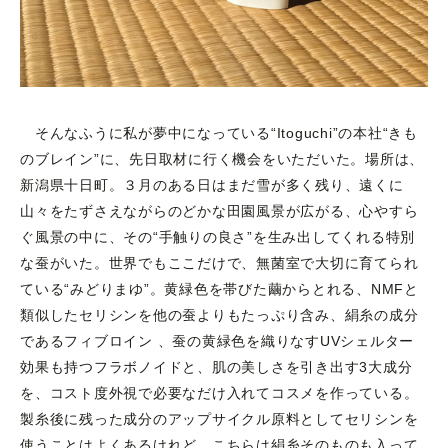
そんなふうに私が夢中になっている“Itoguchi”の本社“きも
のブレイン”に、先日取材に行く機会をいただいた。場所は、
新潟県十日町。３月のある日はまだ雪が多く残り、遠くに
山々をたずさえながらのどかな田園風景が広がる、心やすら
ぐ風景の中に、その“手触りの良さ”を生み出してくれる特別
な蚕がいた。世界でもここだけで、無菌室で大切に育てられ
ている“みどりまゆ”。黄緑色を帯びた繭からとれる、NMFと
類似したセリシンを他の蚕よりもたっぷり含み、絹糸の成分
であるフィブロイン 、蚕の黄緑色を織りなすUVシェルター
効果も持つフラボノイドと、肌の美しさを引き出す3大成分
を、コスト度外視で必要なだけ入れてコスメを作っている。
製糸後に残った成分のアップサイクル原料としてセリシンを
使うことはよくあるけれど、こちらは絹糸そのものも入って