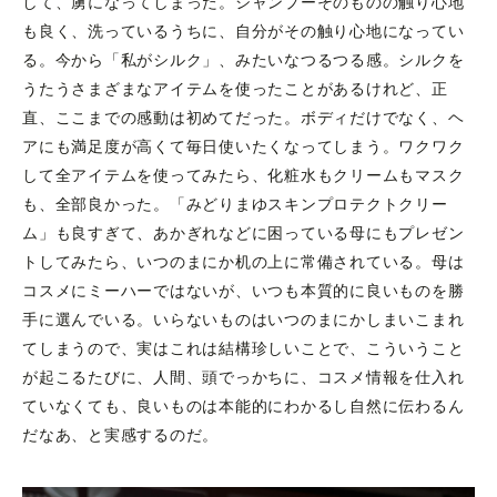
して、虜になってしまった。シャンプーそのものの触り心地
も良く、洗っているうちに、自分がその触り心地になってい
る。今から「私がシルク」、みたいなつるつる感。シルクを
うたうさまざまなアイテムを使ったことがあるけれど、正
直、ここまでの感動は初めてだった。ボディだけでなく、ヘ
アにも満足度が高くて毎日使いたくなってしまう。ワクワク
して全アイテムを使ってみたら、化粧水もクリームもマスク
も、全部良かった。「みどりまゆスキンプロテクトクリー
ム」も良すぎて、あかぎれなどに困っている母にもプレゼン
トしてみたら、いつのまにか机の上に常備されている。母は
コスメにミーハーではないが、いつも本質的に良いものを勝
手に選んでいる。いらないものはいつのまにかしまいこまれ
てしまうので、実はこれは結構珍しいことで、こういうこと
が起こるたびに、人間、頭でっかちに、コスメ情報を仕入れ
ていなくても、良いものは本能的にわかるし自然に伝わるん
だなあ、と実感するのだ。