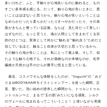
多いけれど、ふと、手触りが心地良いものに触れると、もの
すごい多幸感を感じる。だって、触り心地が良いときに、悪
いことはほぼないと思うから。触り心地が良いということは
なめらかだったり柔らかだったりすべやかだったり、その表
面がきちんと整っている証拠。ならば、見た目だって美しい
はずなのだ。もっと言うと、魂が人間として生まれてくる目
的のひとつは、実体として何かに“触れる”“触れ合う”ためだと
信じているほど、触ること自体が大切だと思っているから、
その触り心地が良いことは、私にとって最上級。そして、似
たような触り心地でも、それが偽物なのか本物なのか、化学
繊維か天然かは手のひらが勝手に悟ると思っている。
最近、コスメでそんな体験をしたのが、“Itoguchi”の「みど
りまゆBODY&HAIRモイストシャンプー」を使った瞬間。正
直、驚いた。洗い始めの塗布した瞬間から、トゥルントゥル
ントゥルン〜と、まるで“玉の肌”みたいになる感覚。シルク
のヴェールに包まれるってこういうこと！ と使いながら実感