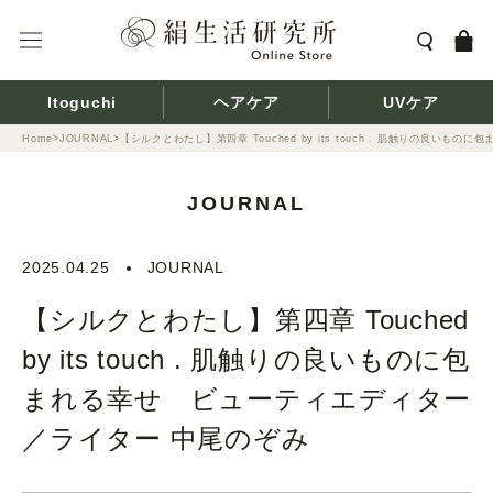
ス
キ
ッ
プ
Itoguchi
ヘアケア
UVケア
し
て
Home
JOURNAL
【シルクとわたし】第四章 Touched by its touch . 肌触りの良い
コ
ン
JOURNAL
テ
ン
ツ
2025.04.25
JOURNAL
に
【シルクとわたし】第四章 Touched
移
動
by its touch . 肌触りの良いものに包
す
る
まれる幸せ ビューティエディター
／ライター 中尾のぞみ