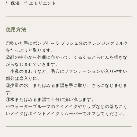
*¹ 保湿 *² エモリエント
使用方法
①乾いた手にポンプ4 ～ 5 プッシュ分のクレンジングミルク
をたっぷりと取ります。
②顔の中心から外側に向かって、くるくるとらせんを描きな
がらなじませていきます。
小鼻のまわりなど、毛穴にファンデーションが入りやすい
部分は念入りに。
③少量の水、またはぬるま湯を手に取り、さらになじませま
す。
④水またはぬるま湯で十分に洗い流します。
※ウォータープルーフのアイメイクやリップなどの落ちにく
いメイクはポイントメイクリムーバーでオフしてください。