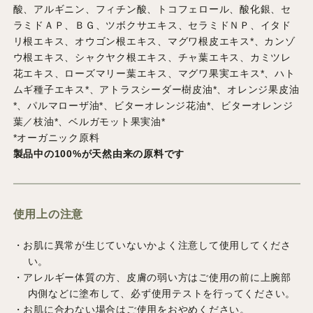
酸、アルギニン、フィチン酸、トコフェロール、酸化銀、セ
ラミドＡＰ、ＢＧ、ツボクサエキス、セラミドＮＰ、イタド
リ根エキス、オウゴン根エキス、マグワ根皮エキス*、カンゾ
ウ根エキス、シャクヤク根エキス、チャ葉エキス、カミツレ
花エキス、ローズマリー葉エキス、マグワ果実エキス*、ハト
ムギ種子エキス*、アトラスシーダー樹皮油*、オレンジ果皮油
*、パルマローザ油*、ビターオレンジ花油*、ビターオレンジ
葉／枝油*、ベルガモット果実油*
*オーガニック原料
製品中の100%が天然由来の原料です
使用上の注意
・お肌に異常が生じていないかよく注意して使用してくださ
い。
・アレルギー体質の方、皮膚の弱い方はご使用の前に上腕部
内側などに塗布して、必ず使用テストを行ってください。
・お肌に合わない場合はご使用をおやめください
。