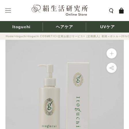
ス
キ
ッ
プ
Itoguchi
ヘアケア
UVケア
し
て
Home
itoguchi
itoguchi COSMETIC
定期お届けサービス
［定期購入］初回＜ボトル＞20％O
コ
同
ン
梱
テ
物
ン
に
ツ
つ
に
い
移
て
動
(不
す
要
る
な
も
の
に