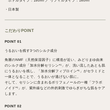
ボトルタイプ：180ml ／ リフィルタイプ：160ml
・日本製
こだわりPOINT
POINT 01
うるおいを残す3つのシルク成分
角層のNMF（天然保湿因子）に構造が近い、みどりまゆ由来
のシルク成分「加水分解セリシン*¹」が、洗い流したあとも肌
にうるおいを残し、「加水分解フィブロイン*¹」がセラミドと
一体となることで、うるおいが逃げない肌に。
そして、セリシンに含まれるポリフェノールの一種「フラボ
ノイド*¹」が、紫外線などの外的刺激でゆらぎがちな肌をケア
します。
POINT 02