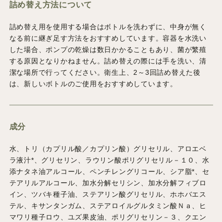
詰め替え方法について
詰め替え用を使用する場合はボトルを洗わずに、中身が無く
なる前に継ぎ足す方法をおすすめしています。容器を水洗い
した場合、ポンプの乾燥は数日かかることもあり、菌が繁殖
する原因となりかねません。詰め替えの際には手を洗い、清
潔な場所で行ってください。衛生上、2～3回詰め替えた後
は、新しいボトルのご使用をおすすめしています。
成分
水、トリ（カプリル酸／カプリン酸）グリセリル、アロエベ
ラ液汁*、グリセリン、ラウリン酸ポリグリセリル－１０、水
添ナタネ油アルコール、ペンチレングリコール、シア脂*、セ
テアリルアルコール、加水分解セリシン、加水分解フィブロ
イン、ツバキ種子油、ステアリン酸グリセリル、ホホバエス
テル、キサンタンガム、ステアロイルグルタミン酸Ｎａ、ヒ
マワリ種子ロウ、ユズ果皮油、ポリグリセリン－３、クエン