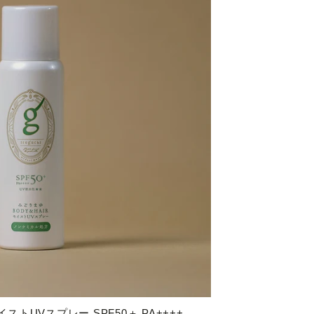
モイストUVスプレー SPF50＋ PA++++