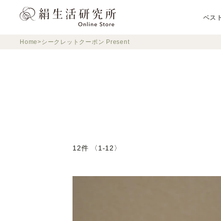
ス
キ
ベス
ッ
プ
Home
シークレットクーポン Present
し
て
コ
ン
テ
ン
ツ
に
移
12件 〈1-12〉
動
す
る