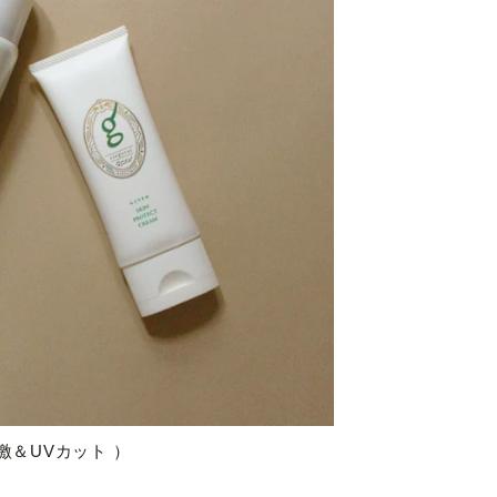
激＆UVカット ）