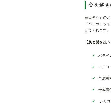
心を解き
毎日使うものだ
「ベルガモット
えてくれます。
【肌と髪を想う
✔
パラベ
✔
アルコ
✔
合成香
✔
合成着
✔
シリコ