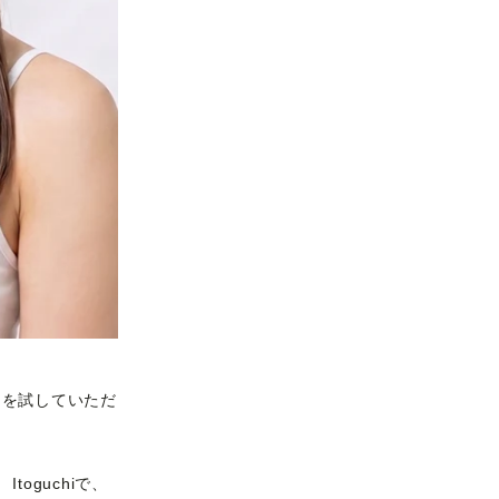
力を試していただ
oguchiで、