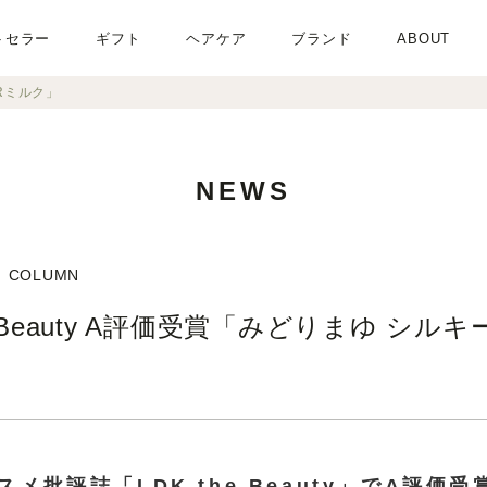
トセラー
ギフト
ヘアケア
ブランド
ABOUT
IRミルク」
NEWS
COLUMN
he Beauty A評価受賞「みどりまゆ シルキ
メ批評誌「LDK the Beauty」でA評価受