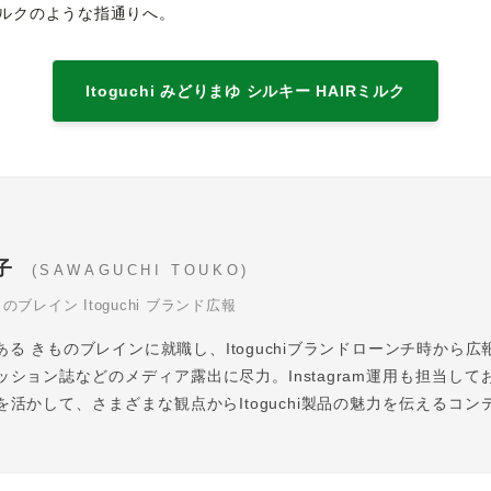
ルクのような指通りへ。
Itoguchi みどりまゆ シルキー HAIRミルク
塔子
(SAWAGUCHI TOUKO)
ブレイン Itoguchi ブランド広報
る きものブレインに就職し、Itoguchiブランドローンチ時から
ッション誌などのメディア露出に尽力。Instagram運用も担当して
を活かして、さまざまな観点からItoguchi製品の魅力を伝えるコン