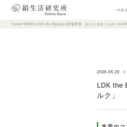
ス
キ
ベス
ッ
プ
Home
NEWS
LDK the Beauty A評価受賞「みどりまゆ シルキーHA
し
て
コ
ン
テ
ン
ツ
2026.05.20
に
移
LDK t
動
ルク」
す
る
本音のコス