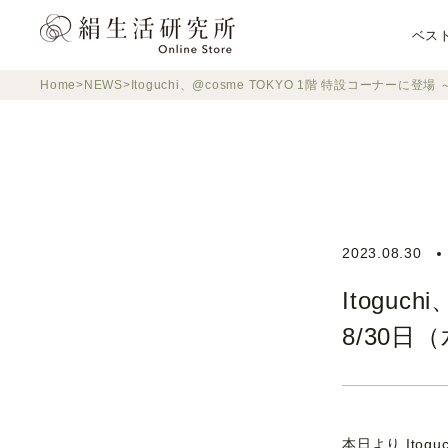
ス
キ
ベス
ッ
プ
Home
NEWS
Itoguchi、@cosme TOKYO 1階 特設コーナーに登
し
て
コ
ン
テ
ン
ツ
2023.08.30
に
移
Itoguc
動
8/30日
す
る
本日より Ito