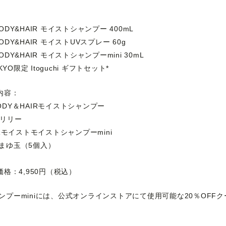
：
DY&HAIR モイストシャンプー 400mL
DY&HAIR モイストUVスプレー 60g
DY&HAIR モイストシャンプーmini 30mL
KYO限定 Itoguchi ギフトセット*
内容：
DY＆HAIRモイストシャンプー
バスリリー
IRモイストモイストシャンプーmini
まゆ玉（5個入）
価格：4,950円（税込）
ンプー
mini
には、公式オンラインストアにて使用可能な
20
％
OFF
ク