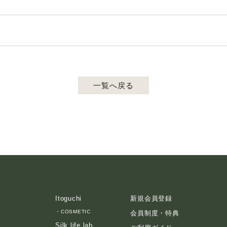
一覧へ戻る
Itoguchi
新規会員登録
・
COSMETIC
会員制度・特典
Silk life lab